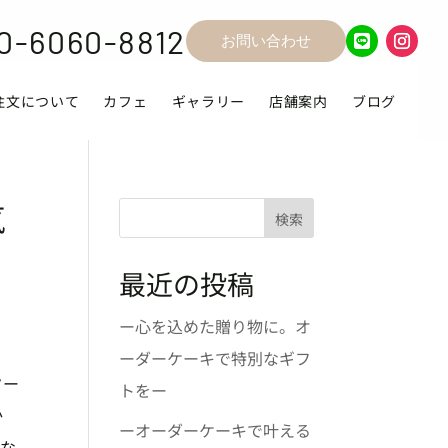
0-6060-8812
お問い合わせ
注文について
カフェ
ギャラリー
店舗案内
ブログ
気
検索
最近の投稿
ー心を込めた贈り物に。オ
ーダーケーキで特別なギフ
ター
トをー
か
ーオーダーケーキで叶える
にな