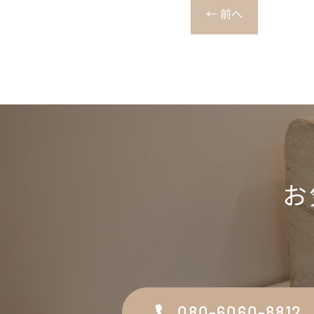
←
前へ
お
080-6060-8812